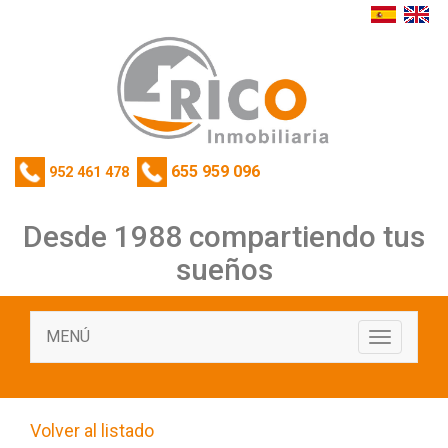
655 959 096
952 461 478
Desde 1988 compartiendo tus
sueños
MENÚ
Toggle
navigati
Volver al listado